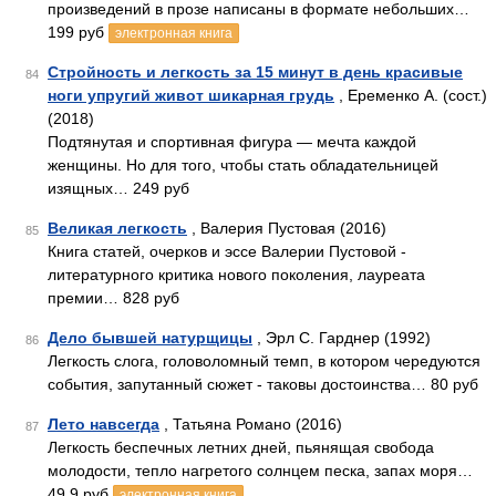
произведений в прозе написаны в формате небольших…
199 руб
электронная книга
Стройность и легкость за 15 минут в день красивые
84
ноги упругий живот шикарная грудь
, Еременко А. (сост.)
(2018)
Подтянутая и спортивная фигура — мечта каждой
женщины. Но для того, чтобы стать обладательницей
изящных… 249 руб
Великая легкость
, Валерия Пустовая (2016)
85
Книга статей, очерков и эссе Валерии Пустовой -
литературного критика нового поколения, лауреата
премии… 828 руб
Дело бывшей натурщицы
, Эрл С. Гарднер (1992)
86
Легкость слога, головоломный темп, в котором чередуются
события, запутанный сюжет - таковы достоинства… 80 руб
Лето навсегда
, Татьяна Романо (2016)
87
Легкость беспечных летних дней, пьянящая свобода
молодости, тепло нагретого солнцем песка, запах моря…
49.9 руб
электронная книга