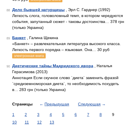
Дело бывшей натурщицы
, Эрл С. Гарднер (1992)
88
Легкость слога, головоломный темп, в котором чередуются
события, запутанный сюжет - таковы достоинства… 378 грн
(только Украина)
Банкет
, Галина Щекина
89
«Банкет» – развлекательная литература высокого класса.
Легкость первого порядка – языковая. Она… 30 руб
электронная книга
Диетические тайны Мадридского двора
, Наталья
90
Герасимова (2013)
Аннотация Если скучное слово `диета` заменить фразой
`средиземноморская диета`, то необходимость похудеть
в… 283 грн (только Украина)
Страницы
←
Предыдущая
Следующая
→
1
2
3
4
5
6
7
8
9
10
11
12
13